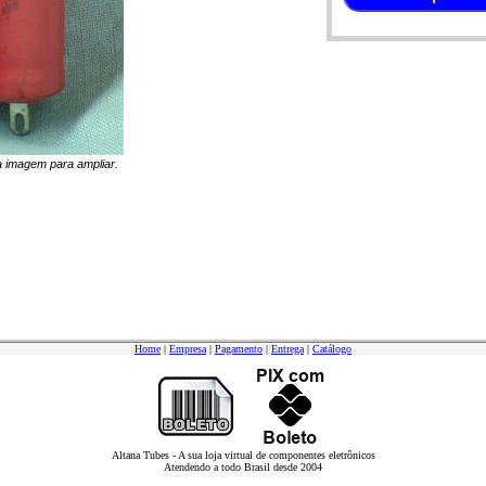
na imagem para ampliar.
Home
|
Empresa
|
Pagamento
|
Entrega
|
Catálogo
Altana Tubes - A sua loja virtual de componentes eletrônicos
Atendendo a todo Brasil desde 2004