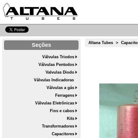
Altana Tubes
>
Capacito
Seções
Válvulas Triodos
Válvulas Pentodos
Valvulas Diodo
Válvulas Indicadoras
Válvulas a gás
Ferragens
Válvulas Eletrônicas
Fios e cabos
Kits
Transformadores
Capacitores