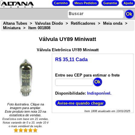
Altana Tubes
>
Valvulas Diodo
>
Retificadores
>
Meia onda
>
Miniatura
>
Item 001808
Válvula UY89 Miniwatt
Válvula Eletrônica UY89 Miniwatt
R$ 35,11 Cada
Entre seu CEP para estimar o frete
Disponibilidade:
Indisponível.
Foto ilustrativa. Clique na
imagem para ampliar.
Este produto tem nota
10
na
Item
1808
atualizado em
13/01/2025
estatística de vendas.
Estatística com base em
21
vendas.
Notas variando de
0
a
10
, onde 10 é
o mais vendável da seção.