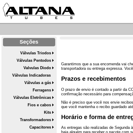
Seções
Válvulas Triodos
Válvulas Pentodos
Garantimos que a sua encomenda vai chega
Valvulas Diodo
transportadora ou entrega expressa. Voc
Válvulas Indicadoras
Prazos e recebimentos
Válvulas a gás
O prazo de envio é contado a partir 
Ferragens
confirmação necessário para compensação
Válvulas Eletrônicas
Não é preciso que você nos envie recib
Fios e cabos
que você mantenha o recibo guardado at
Kits
Horário e forma de entre
Transformadores
Capacitores
As entregas são realizadas de Segunda à
haja alguém para receber o pacote com s