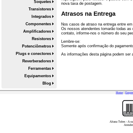
Soquetes
nova taxa de postagem.
Transistores
Atrasos na Entrega
Integrados
Componentes
Nos casos de atraso na entrega entre em
Os nossos atendentes tomarão todas as m
Amplificadores
contato, informe-nos o número do seu ped
Resistores
Lembre-se:
Somente após confirmação do pagamento 
Potenciômetros
Plugs e conectores
As informações desta página podem ser al
Reverberadores
Ferramentas
Equipamentos
Blog
Home
|
Empre
Altana Tubes - A su
Atenden