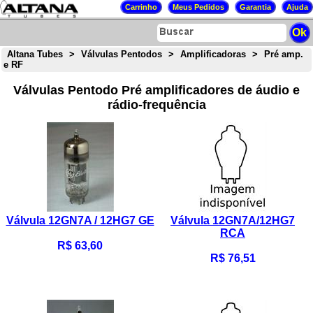
Altana Tubes
>
Válvulas Pentodos
>
Amplificadoras
>
Pré amp.
e RF
Válvulas Pentodo Pré amplificadores de áudio e
rádio-frequência
Válvula 12GN7A / 12HG7 GE
Válvula 12GN7A/12HG7
RCA
R$ 63,60
R$ 76,51