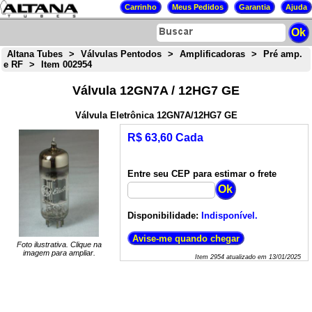
Altana Tubes
>
Válvulas Pentodos
>
Amplificadoras
>
Pré amp.
e RF
>
Item 002954
Válvula 12GN7A / 12HG7 GE
Válvula Eletrônica 12GN7A/12HG7 GE
R$ 63,60 Cada
Entre seu CEP para estimar o frete
Disponibilidade:
Indisponível.
Foto ilustrativa. Clique na
imagem para ampliar.
Item
2954
atualizado em
13/01/2025