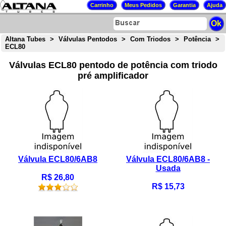
Altana Tubes
>
Válvulas Pentodos
>
Com Triodos
>
Potência
>
ECL80
Válvulas ECL80 pentodo de potência com triodo
pré amplificador
Válvula ECL80/6AB8
Válvula ECL80/6AB8 -
Usada
R$ 26,80
R$ 15,73