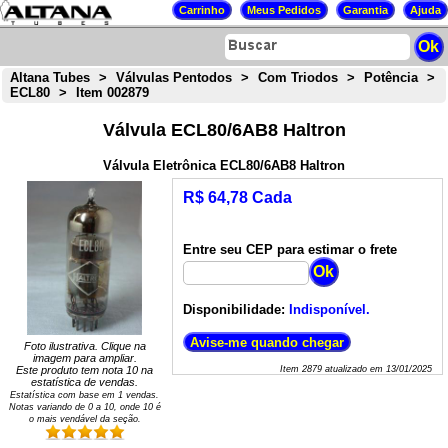
Altana Tubes
>
Válvulas Pentodos
>
Com Triodos
>
Potência
>
ECL80
>
Item 002879
Válvula ECL80/6AB8 Haltron
Válvula Eletrônica ECL80/6AB8 Haltron
R$ 64,78 Cada
Entre seu CEP para estimar o frete
Disponibilidade:
Indisponível.
Foto ilustrativa. Clique na
imagem para ampliar.
Este produto tem nota
10
na
Item
2879
atualizado em
13/01/2025
estatística de vendas.
Estatística com base em
1
vendas.
Notas variando de
0
a
10
, onde 10 é
o mais vendável da seção.