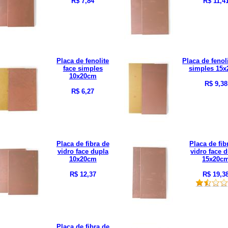
R$ 7,84
R$ 11,4
Placa de fenolite
Placa de fenol
face simples
simples 15
10x20cm
R$ 9,38
R$ 6,27
Placa de fibra de
Placa de fib
vidro face dupla
vidro face 
10x20cm
15x20c
R$ 12,37
R$ 19,3
Placa de fibra de