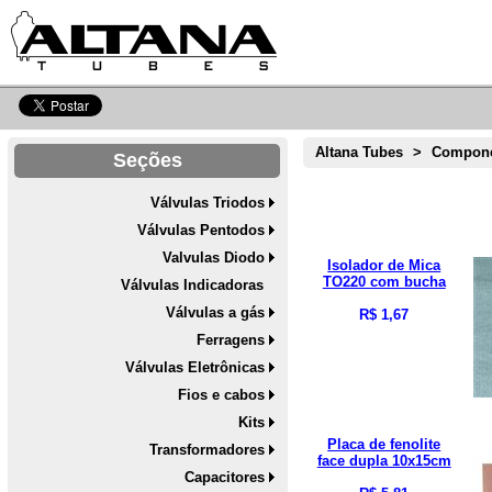
Altana Tubes
>
Compone
Seções
Válvulas Triodos
Válvulas Pentodos
Valvulas Diodo
Isolador de Mica
TO220 com bucha
Válvulas Indicadoras
Válvulas a gás
R$ 1,67
Ferragens
Válvulas Eletrônicas
Fios e cabos
Kits
Placa de fenolite
Transformadores
face dupla 10x15cm
Capacitores