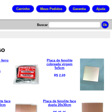
Buscar
so
 ferro
Placa de fenolite
cobreada virgem
5x5cm
4
R$ 2,69
ite face
Placa de fenolite face
20cm
dupla 20x30cm