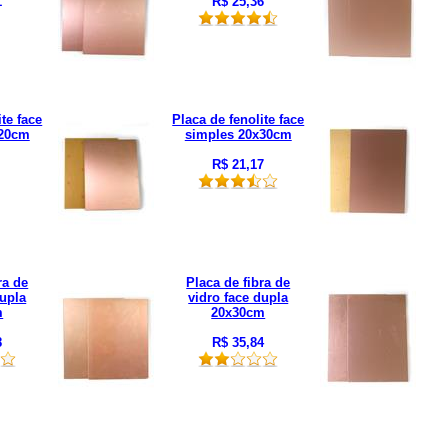
1
R$ 25,36
ite face
Placa de fenolite face
x20cm
simples 20x30cm
R$ 21,17
ra de
Placa de fibra de
dupla
vidro face dupla
m
20x30cm
8
R$ 35,84