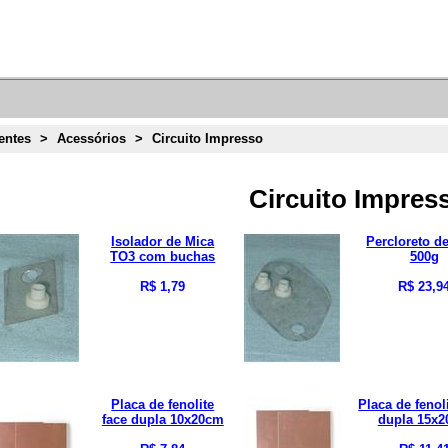
ntes
>
Acessórios
>
Circuito Impresso
Circuito Impres
Isolador de Mica
Percloreto de
TO3 com buchas
500g
R$ 1,79
R$ 23,9
Placa de fenolite
Placa de fenol
face dupla 10x20cm
dupla 15x