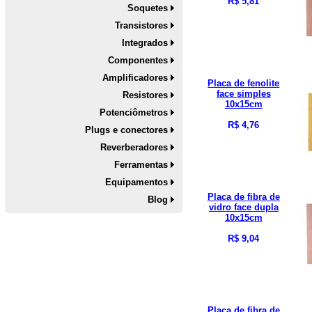
R$ 5,81
Soquetes
Transistores
Integrados
Componentes
Amplificadores
Placa de fenolite
face simples
Resistores
10x15cm
Potenciômetros
R$ 4,76
Plugs e conectores
Reverberadores
Ferramentas
Equipamentos
Placa de fibra de
Blog
vidro face dupla
10x15cm
R$ 9,04
Placa de fibra de