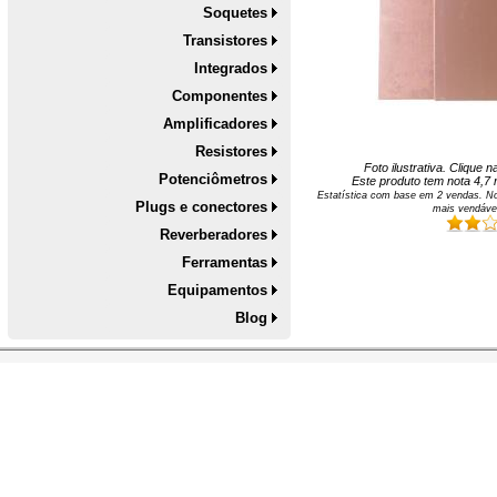
Soquetes
Transistores
Integrados
Componentes
Amplificadores
Resistores
Foto ilustrativa. Clique 
Potenciômetros
Este produto tem nota
4,7
n
Estatística com base em
2
vendas. No
Plugs e conectores
mais vendáve
Reverberadores
Ferramentas
Equipamentos
Blog