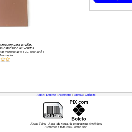
na imagem para ampliar.
a estatística de vendas.
tas variando de
0
a
10
, onde 10 é o
l da seção.
Home
|
Empresa
|
Pagamento
|
Entrega
|
Catálogo
Altana Tubes - A sua loja virtual de componentes eletrônicos
Atendendo a todo Brasil desde 2004