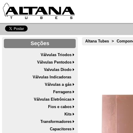
Altana Tubes
>
Compone
Seções
Válvulas Triodos
Válvulas Pentodos
Valvulas Diodo
Válvulas Indicadoras
Válvulas a gás
Ferragens
Válvulas Eletrônicas
Fios e cabos
Kits
Transformadores
Capacitores