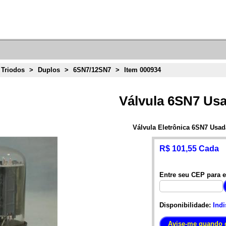
 Triodos
>
Duplos
>
6SN7/12SN7
>
Item 000934
Válvula 6SN7 Us
Válvula Eletrônica 6SN7 Usad
R$ 101,55 Cada
Entre seu CEP para e
Disponibilidade:
Indi