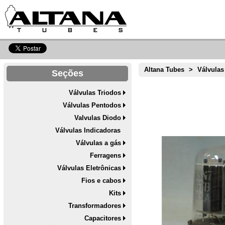
Altana Tubes
>
Válvulas
Seções
Válvulas Triodos
Válvulas Pentodos
Valvulas Diodo
Válvulas Indicadoras
Válvulas a gás
Ferragens
Válvulas Eletrônicas
Fios e cabos
Kits
Transformadores
Capacitores