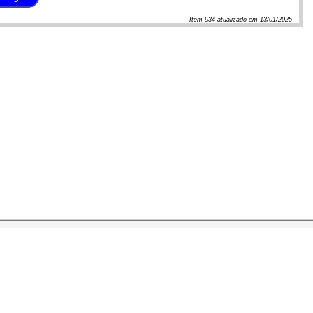
Item
934
atualizado em
13/01/2025