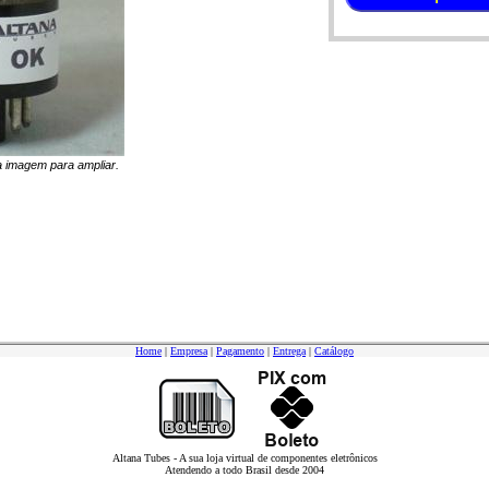
na imagem para ampliar.
Home
|
Empresa
|
Pagamento
|
Entrega
|
Catálogo
Altana Tubes - A sua loja virtual de componentes eletrônicos
Atendendo a todo Brasil desde 2004