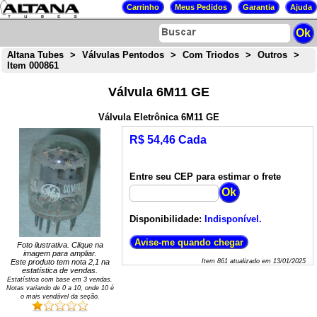
Altana Tubes
>
Válvulas Pentodos
>
Com Triodos
>
Outros
>
Item 000861
Válvula 6M11 GE
Válvula Eletrônica 6M11 GE
R$ 54,46 Cada
Entre seu CEP para estimar o frete
Disponibilidade:
Indisponível.
Foto ilustrativa. Clique na
imagem para ampliar.
Este produto tem nota
2,1
na
Item
861
atualizado em
13/01/2025
estatística de vendas.
Estatística com base em
3
vendas.
Notas variando de
0
a
10
, onde 10 é
o mais vendável da seção.