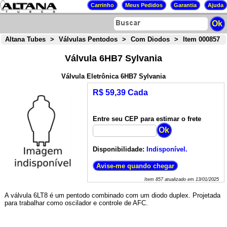
Altana Tubes
>
Válvulas Pentodos
>
Com Diodos
>
Item 000857
Válvula 6HB7 Sylvania
Válvula Eletrônica 6HB7 Sylvania
R$ 59,39 Cada
Entre seu CEP para estimar o frete
Disponibilidade:
Indisponível.
Item
857
atualizado em
13/01/2025
A válvula 6LT8 é um pentodo combinado com um diodo duplex. Projetada
para trabalhar como oscilador e controle de AFC.