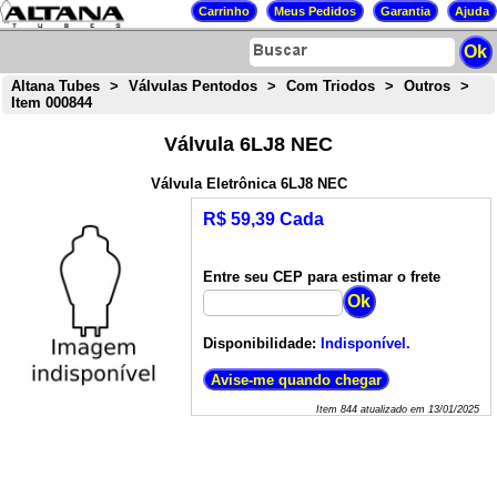
Altana Tubes
>
Válvulas Pentodos
>
Com Triodos
>
Outros
>
Item 000844
Válvula 6LJ8 NEC
Válvula Eletrônica 6LJ8 NEC
R$ 59,39 Cada
Entre seu CEP para estimar o frete
Disponibilidade:
Indisponível.
Item
844
atualizado em
13/01/2025