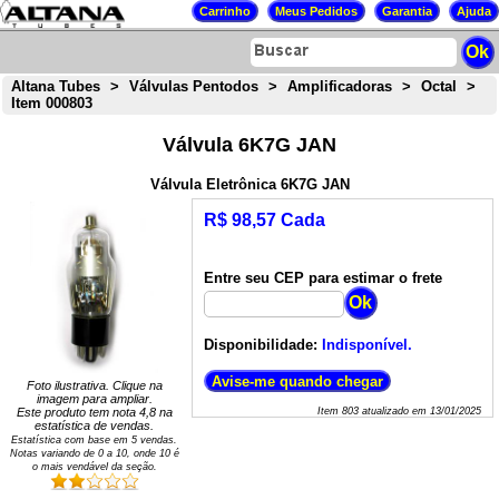
Altana Tubes
>
Válvulas Pentodos
>
Amplificadoras
>
Octal
>
Item 000803
Válvula 6K7G JAN
Válvula Eletrônica 6K7G JAN
R$ 98,57 Cada
Entre seu CEP para estimar o frete
Disponibilidade:
Indisponível.
Foto ilustrativa. Clique na
imagem para ampliar.
Este produto tem nota
4,8
na
Item
803
atualizado em
13/01/2025
estatística de vendas.
Estatística com base em
5
vendas.
Notas variando de
0
a
10
, onde 10 é
o mais vendável da seção.