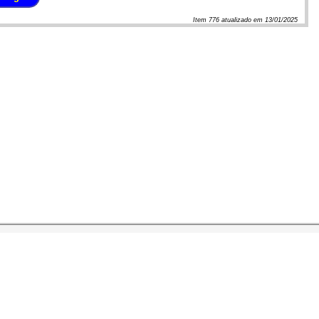
Item
776
atualizado em
13/01/2025