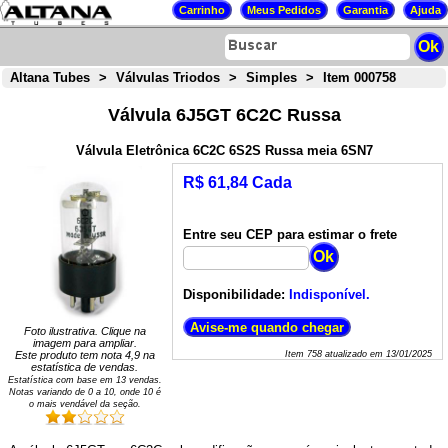
Altana Tubes
>
Válvulas Triodos
>
Simples
>
Item 000758
Válvula 6J5GT 6C2C Russa
Válvula Eletrônica 6C2C 6S2S Russa meia 6SN7
R$ 61,84 Cada
Entre seu CEP para estimar o frete
Disponibilidade:
Indisponível.
Foto ilustrativa. Clique na
imagem para ampliar.
Este produto tem nota
4,9
na
Item
758
atualizado em
13/01/2025
estatística de vendas.
Estatística com base em
13
vendas.
Notas variando de
0
a
10
, onde 10 é
o mais vendável da seção.