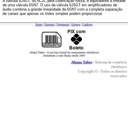
A válvula 6J5GT, ou 6C2C pela codificação russa, é equivalente a metade
de uma válvula 6SN7. O uso da válvula 6J5GT em amplificadores de
áudio combina a grande linearidade da 6SN7 com a completa separação
de canais que apenas os tridos simples podem proporcionar.
Home
|
Empresa
|
Pagamento
|
Entrega
|
Catálogo
Altana Tubes - A sua loja virtual de componentes eletrônicos
Atendendo a todo Brasil desde 2004
Altana Tubes
- Sistema de comércio
eletrônico
Copyright © - Todos os direitos
reservados