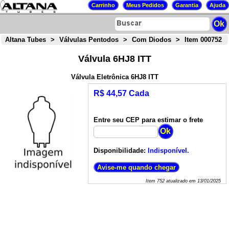
Altana Tubes
>
Válvulas Pentodos
>
Com Diodos
>
Item 000752
Válvula 6HJ8 ITT
Válvula Eletrônica 6HJ8 ITT
R$ 44,57 Cada
Entre seu CEP para estimar o frete
Disponibilidade:
Indisponível.
Item
752
atualizado em
13/01/2025