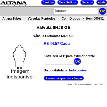
Altana Tubes
>
Válvulas Pentodos
>
Com Diodos
>
Item 000751
Válvula 6HJ8 GE
Válvula Eletrônica 6HJ8 GE
R$ 44,57 Cada
Entre seu CEP para estimar o frete
Disponibilidade:
Indisponível.
Item
751
atualizado em
13/01/2025