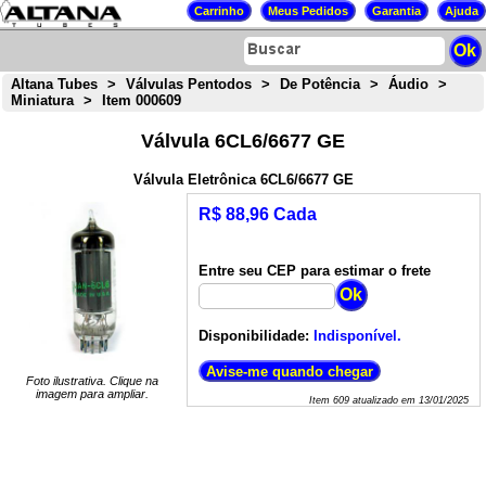
Altana Tubes
>
Válvulas Pentodos
>
De Potência
>
Áudio
>
Miniatura
>
Item 000609
Válvula 6CL6/6677 GE
Válvula Eletrônica 6CL6/6677 GE
R$ 88,96 Cada
Entre seu CEP para estimar o frete
Disponibilidade:
Indisponível.
Foto ilustrativa. Clique na
imagem para ampliar.
Item
609
atualizado em
13/01/2025