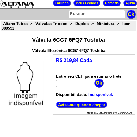
Altana Tubes
>
Válvulas Triodos
>
Duplos
>
Miniatura
>
Item
000592
Válvula 6CG7 6FQ7 Toshiba
Válvula Eletrônica 6CG7 6FQ7 Toshiba
R$ 219,84 Cada
Entre seu CEP para estimar o frete
Disponibilidade:
Indisponível.
Item
592
atualizado em
13/01/2025