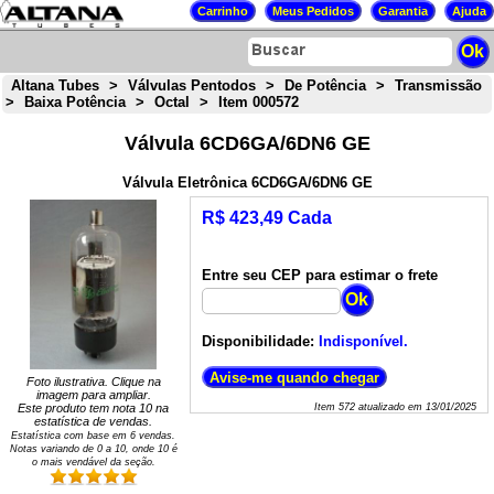
Altana Tubes
>
Válvulas Pentodos
>
De Potência
>
Transmissão
>
Baixa Potência
>
Octal
>
Item 000572
Válvula 6CD6GA/6DN6 GE
Válvula Eletrônica 6CD6GA/6DN6 GE
R$ 423,49 Cada
Entre seu CEP para estimar o frete
Disponibilidade:
Indisponível.
Foto ilustrativa. Clique na
imagem para ampliar.
Este produto tem nota
10
na
Item
572
atualizado em
13/01/2025
estatística de vendas.
Estatística com base em
6
vendas.
Notas variando de
0
a
10
, onde 10 é
o mais vendável da seção.