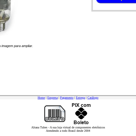
na imagem para ampliar.
Home
|
Empresa
|
Pagamento
|
Entrega
|
Catálogo
Altana Tubes - A sua loja virtual de componentes eletrônicos
Atendendo a todo Brasil desde 2004