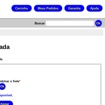
Buscar
sada
da
stimar o frete
*
sponível.