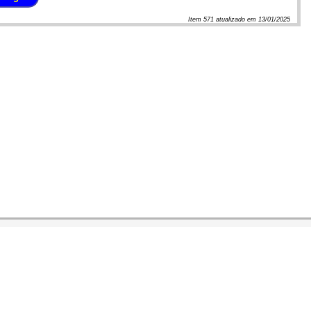
Item
571
atualizado em
13/01/2025