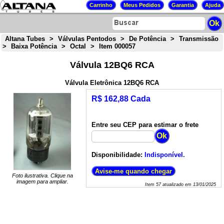
Altana Tubes
>
Válvulas Pentodos
>
De Potência
>
Transmissão
>
Baixa Potência
>
Octal
>
Item 000057
Válvula 12BQ6 RCA
Válvula Eletrônica 12BQ6 RCA
R$ 162,88 Cada
Entre seu CEP para estimar o frete
Disponibilidade:
Indisponível.
Foto ilustrativa. Clique na
imagem para ampliar.
Item
57
atualizado em
13/01/2025