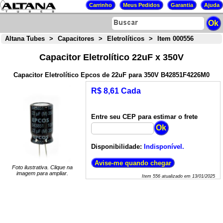
Altana Tubes
>
Capacitores
>
Eletrolíticos
>
Item 000556
Capacitor Eletrolítico 22uF x 350V
Capacitor Eletrolítico Epcos de 22uF para 350V B42851F4226M0
R$ 8,61 Cada
Entre seu CEP para estimar o frete
Disponibilidade:
Indisponível.
Foto ilustrativa. Clique na
imagem para ampliar.
Item
556
atualizado em
13/01/2025