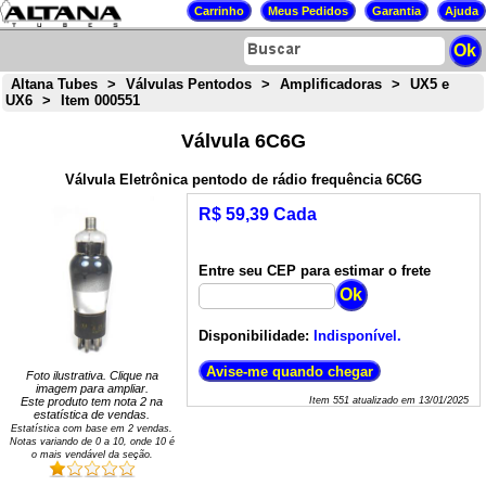
Altana Tubes
>
Válvulas Pentodos
>
Amplificadoras
>
UX5 e
UX6
>
Item 000551
Válvula 6C6G
Válvula Eletrônica pentodo de rádio frequência 6C6G
R$ 59,39 Cada
Entre seu CEP para estimar o frete
Disponibilidade:
Indisponível.
Foto ilustrativa. Clique na
imagem para ampliar.
Este produto tem nota
2
na
Item
551
atualizado em
13/01/2025
estatística de vendas.
Estatística com base em
2
vendas.
Notas variando de
0
a
10
, onde 10 é
o mais vendável da seção.