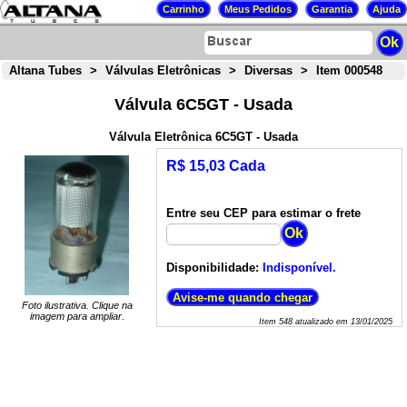
Altana Tubes
>
Válvulas Eletrônicas
>
Diversas
>
Item 000548
Válvula 6C5GT - Usada
Válvula Eletrônica 6C5GT - Usada
R$ 15,03 Cada
Entre seu CEP para estimar o frete
Disponibilidade:
Indisponível.
Foto ilustrativa. Clique na
imagem para ampliar.
Item
548
atualizado em
13/01/2025