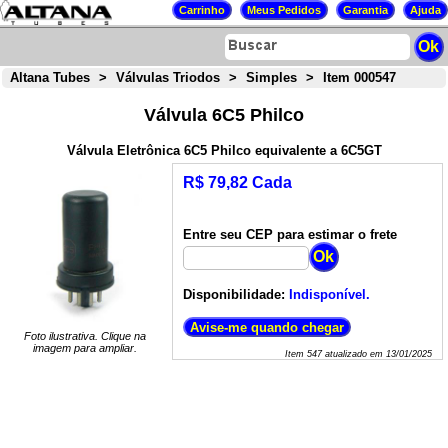
Altana Tubes
>
Válvulas Triodos
>
Simples
>
Item 000547
Válvula 6C5 Philco
Válvula Eletrônica 6C5 Philco equivalente a 6C5GT
R$ 79,82 Cada
Entre seu CEP para estimar o frete
Disponibilidade:
Indisponível.
Foto ilustrativa. Clique na
imagem para ampliar.
Item
547
atualizado em
13/01/2025