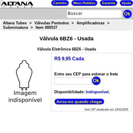
Altana Tubes
>
Válvulas Pentodos
>
Amplificadoras
>
Subminiatura
>
Item 000537
Válvula 6BZ6 - Usada
Válvula Eletrônica 6BZ6 - Usada
R$ 9,95 Cada
Entre seu CEP para estimar o frete
Disponibilidade:
Indisponível.
Item
537
atualizado em
13/01/2025