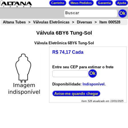
Altana Tubes
>
Válvulas Eletrônicas
>
Diversas
>
Item 000528
Válvula 6BY6 Tung-Sol
Válvula Eletrônica 6BY6 Tung-Sol
R$ 74,17 Cada
Entre seu CEP para estimar o frete
Disponibilidade:
Indisponível.
Item
528
atualizado em
13/01/2025