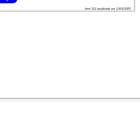
Item
512
atualizado em
13/01/2025