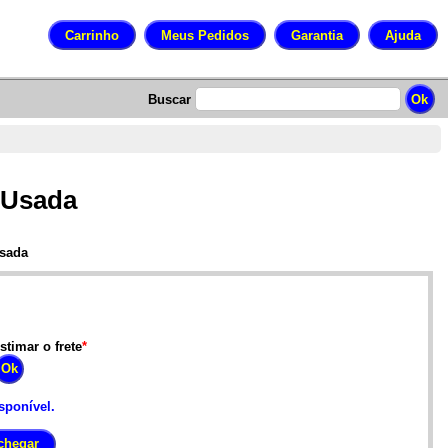
Buscar
 Usada
Usada
stimar o frete
*
sponível.