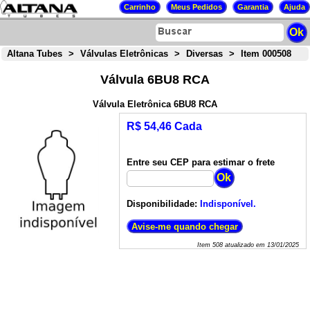
Altana Tubes
>
Válvulas Eletrônicas
>
Diversas
>
Item 000508
Válvula 6BU8 RCA
Válvula Eletrônica 6BU8 RCA
R$ 54,46 Cada
Entre seu CEP para estimar o frete
Disponibilidade:
Indisponível.
Item
508
atualizado em
13/01/2025