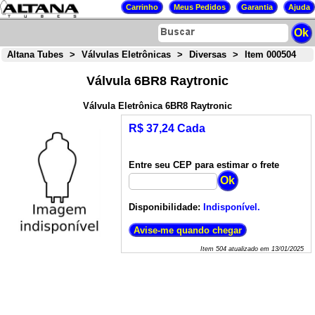
Altana Tubes
>
Válvulas Eletrônicas
>
Diversas
>
Item 000504
Válvula 6BR8 Raytronic
Válvula Eletrônica 6BR8 Raytronic
R$ 37,24 Cada
Entre seu CEP para estimar o frete
Disponibilidade:
Indisponível.
Item
504
atualizado em
13/01/2025