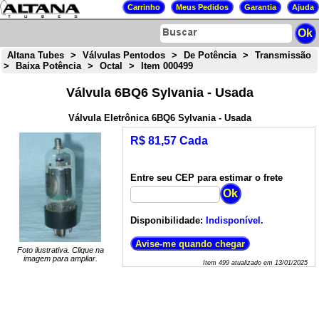
Altana Tubes
>
Válvulas Pentodos
>
De Potência
>
Transmissão
>
Baixa Potência
>
Octal
>
Item 000499
Válvula 6BQ6 Sylvania - Usada
Válvula Eletrônica 6BQ6 Sylvania - Usada
R$ 81,57 Cada
Entre seu CEP para estimar o frete
Disponibilidade:
Indisponível.
Foto ilustrativa. Clique na
imagem para ampliar.
Item
499
atualizado em
13/01/2025