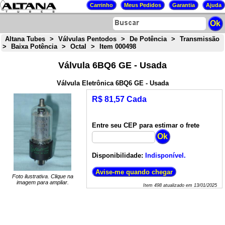
Altana Tubes
>
Válvulas Pentodos
>
De Potência
>
Transmissão
>
Baixa Potência
>
Octal
>
Item 000498
Válvula 6BQ6 GE - Usada
Válvula Eletrônica 6BQ6 GE - Usada
R$ 81,57 Cada
Entre seu CEP para estimar o frete
Disponibilidade:
Indisponível.
Foto ilustrativa. Clique na
imagem para ampliar.
Item
498
atualizado em
13/01/2025