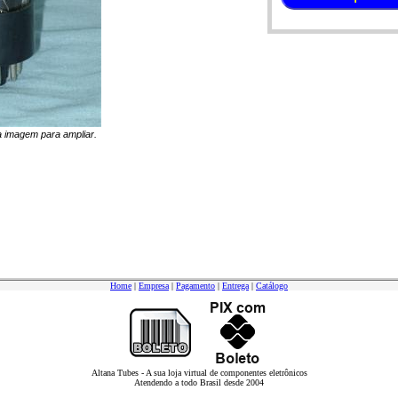
na imagem para ampliar.
Home
|
Empresa
|
Pagamento
|
Entrega
|
Catálogo
Altana Tubes - A sua loja virtual de componentes eletrônicos
Atendendo a todo Brasil desde 2004