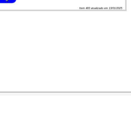
Item
483
atualizado em
13/01/2025