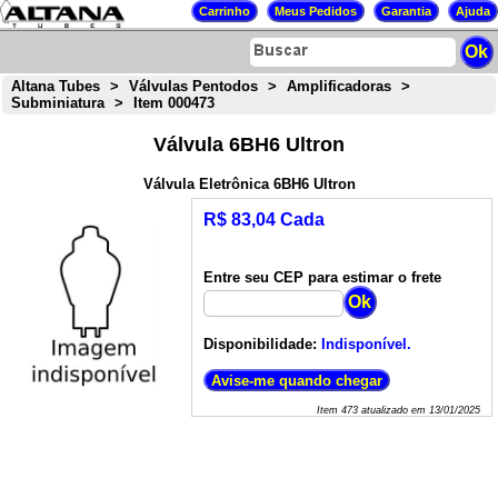
Altana Tubes
>
Válvulas Pentodos
>
Amplificadoras
>
Subminiatura
>
Item 000473
Válvula 6BH6 Ultron
Válvula Eletrônica 6BH6 Ultron
R$ 83,04 Cada
Entre seu CEP para estimar o frete
Disponibilidade:
Indisponível.
Item
473
atualizado em
13/01/2025