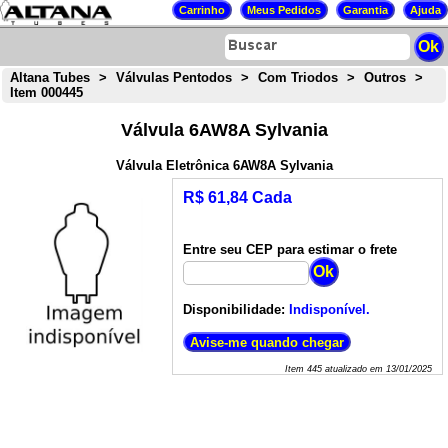
Altana Tubes
>
Válvulas Pentodos
>
Com Triodos
>
Outros
>
Item 000445
Válvula 6AW8A Sylvania
Válvula Eletrônica 6AW8A Sylvania
R$ 61,84 Cada
Entre seu CEP para estimar o frete
Disponibilidade:
Indisponível.
Item
445
atualizado em
13/01/2025