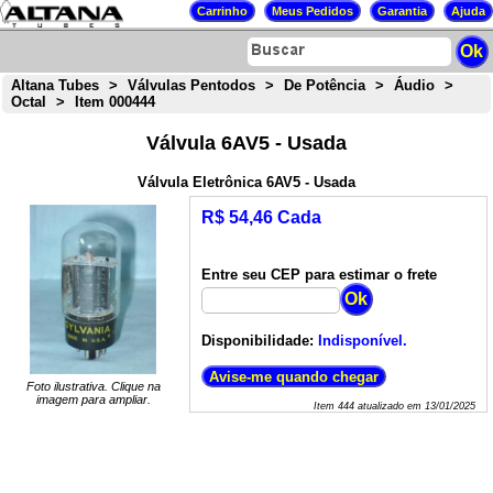
Altana Tubes
>
Válvulas Pentodos
>
De Potência
>
Áudio
>
Octal
>
Item 000444
Válvula 6AV5 - Usada
Válvula Eletrônica 6AV5 - Usada
R$ 54,46 Cada
Entre seu CEP para estimar o frete
Disponibilidade:
Indisponível.
Foto ilustrativa. Clique na
imagem para ampliar.
Item
444
atualizado em
13/01/2025