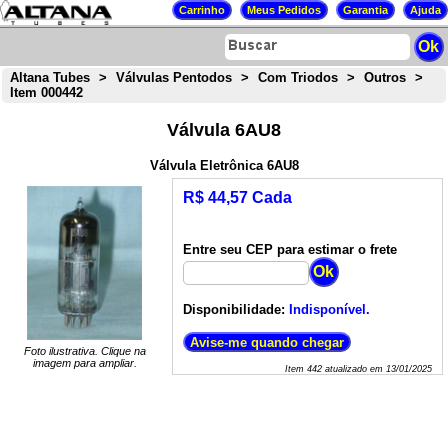
Altana Tubes
>
Válvulas Pentodos
>
Com Triodos
>
Outros
>
Item 000442
Válvula 6AU8
Válvula Eletrônica 6AU8
R$ 44,57 Cada
Entre seu CEP para estimar o frete
Disponibilidade:
Indisponível.
Foto ilustrativa. Clique na
imagem para ampliar.
Item
442
atualizado em
13/01/2025