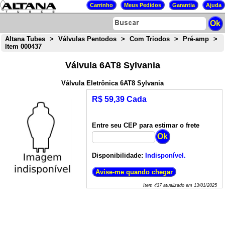
Altana Tubes
>
Válvulas Pentodos
>
Com Triodos
>
Pré-amp
>
Item 000437
Válvula 6AT8 Sylvania
Válvula Eletrônica 6AT8 Sylvania
R$ 59,39 Cada
Entre seu CEP para estimar o frete
Disponibilidade:
Indisponível.
Item
437
atualizado em
13/01/2025