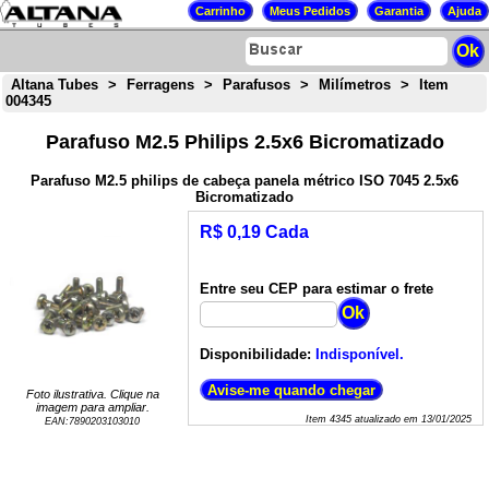
Altana Tubes
>
Ferragens
>
Parafusos
>
Milímetros
>
Item
004345
Parafuso M2.5 Philips 2.5x6 Bicromatizado
Parafuso M2.5 philips de cabeça panela métrico ISO 7045 2.5x6
Bicromatizado
R$ 0,19 Cada
Entre seu CEP para estimar o frete
Disponibilidade:
Indisponível.
Foto ilustrativa. Clique na
imagem para ampliar.
Item
4345
atualizado em
13/01/2025
EAN:
7890203103010