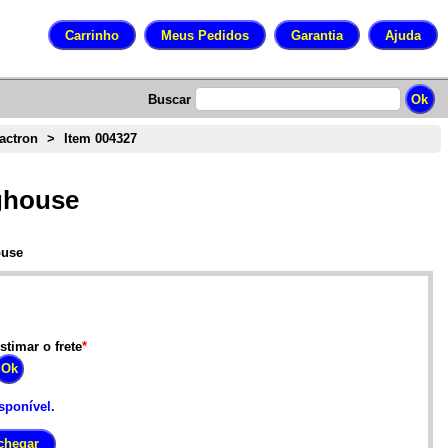
Buscar
actron
>
Item 004327
ghouse
ouse
stimar o frete
*
sponível.