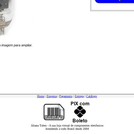
na imagem para ampliar.
Home
|
Empresa
|
Pagamento
|
Entrega
|
Catálogo
Altana Tubes - A sua loja virtual de componentes eletrônicos
Atendendo a todo Brasil desde 2004