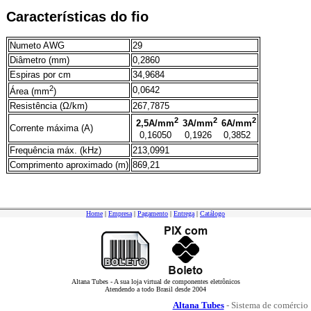
Características do fio
Numeto AWG
29
Diâmetro (mm)
0,2860
Espiras por cm
34,9684
2
0,0642
Área (mm
)
Resistência (Ω/km)
267,7875
2
2
2
2,5A/mm
3A/mm
6A/mm
Corrente máxima (A)
0,16050
0,1926
0,3852
Frequência máx. (kHz)
213,0991
Comprimento aproximado (m)
869,21
Home
|
Empresa
|
Pagamento
|
Entrega
|
Catálogo
Altana Tubes - A sua loja virtual de componentes eletrônicos
Atendendo a todo Brasil desde 2004
Altana Tubes
- Sistema de comércio