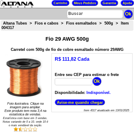
Altana Tubes
>
Fios e cabos
>
Fios esmaltados
>
500g
>
Item
004317
Fio 29 AWG 500g
Carretel com 500g de fio de cobre esmaltado número 29AWG
R$ 111,82 Cada
Entre seu CEP para estimar o frete
Disponibilidade:
Indisponível.
Foto ilustrativa. Clique na
imagem para ampliar.
Este produto tem nota
3,4
na
Item
4317
atualizado em
13/01/2025
estatística de vendas.
Estatística com base em
3
vendas.
Notas variando de
0
a
10
, onde 10 é
o mais vendável da seção.