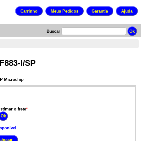
Buscar
F883-I/SP
SP Microchip
stimar o frete
*
isponível.