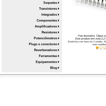
Soquetes
Transistores
Integrados
Componentes
Amplificadores
Resistores
Foto ilustrativa. Clique
Potenciômetros
Este produto tem nota
2,2
Estatística com base em
2
vendas. No
Plugs e conectores
mais vendáve
Reverberadores
Ferramentas
Equipamentos
Blog