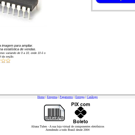
 na imagem para ampliar.
na estatística de vendas.
tas variando de
0
a
10
, onde 10 é o
l da seção.
Home
|
Empresa
|
Pagamento
|
Entrega
|
Catálogo
Altana Tubes - A sua loja virtual de componentes eletrônicos
Atendendo a todo Brasil desde 2004