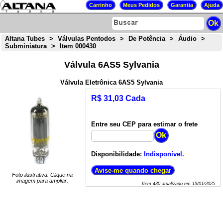
Altana Tubes
>
Válvulas Pentodos
>
De Potência
>
Áudio
>
Subminiatura
>
Item 000430
Válvula 6AS5 Sylvania
Válvula Eletrônica 6AS5 Sylvania
R$ 31,03 Cada
Entre seu CEP para estimar o frete
Disponibilidade:
Indisponível.
Foto ilustrativa. Clique na
imagem para ampliar.
Item
430
atualizado em
13/01/2025