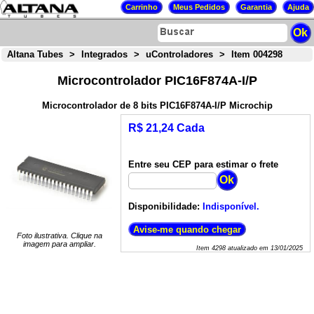
Altana Tubes
>
Integrados
>
uControladores
>
Item 004298
Microcontrolador PIC16F874A-I/P
Microcontrolador de 8 bits PIC16F874A-I/P Microchip
R$ 21,24 Cada
Entre seu CEP para estimar o frete
Disponibilidade:
Indisponível.
Foto ilustrativa. Clique na
imagem para ampliar.
Item
4298
atualizado em
13/01/2025