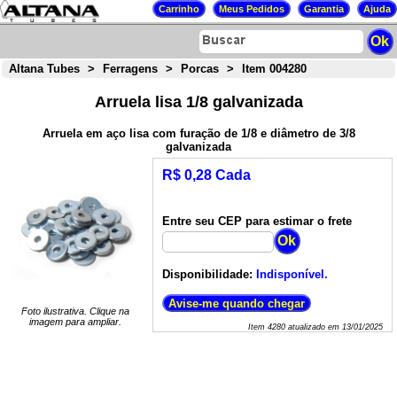
Altana Tubes
>
Ferragens
>
Porcas
>
Item 004280
Arruela lisa 1/8 galvanizada
Arruela em aço lisa com furação de 1/8 e diâmetro de 3/8
galvanizada
R$ 0,28 Cada
Entre seu CEP para estimar o frete
Disponibilidade:
Indisponível.
Foto ilustrativa. Clique na
imagem para ampliar.
Item
4280
atualizado em
13/01/2025