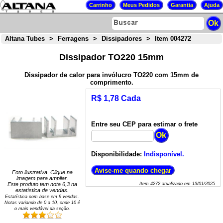
Altana Tubes
>
Ferragens
>
Dissipadores
>
Item 004272
Dissipador TO220 15mm
Dissipador de calor para invólucro TO220 com 15mm de
comprimento.
R$ 1,78 Cada
Entre seu CEP para estimar o frete
Disponibilidade:
Indisponível.
Foto ilustrativa. Clique na
imagem para ampliar.
Este produto tem nota
6,3
na
Item
4272
atualizado em
13/01/2025
estatística de vendas.
Estatística com base em
9
vendas.
Notas variando de
0
a
10
, onde 10 é
o mais vendável da seção.