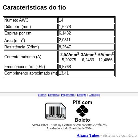
Características do fio
Numeto AWG
14
Diâmetro (mm)
1,6278
Espiras por cm
6,1432
2
2,0811
Área (mm
)
Resistência (Ω/km)
8,2647
2
2
2
2,5A/mm
3A/mm
6A/mm
Corrente máxima (A)
5,20275
6,2433
12,4866
Frequência máx. (kHz)
6,5768
Comprimento aproximado (m)
13,41
Home
|
Empresa
|
Pagamento
|
Entrega
|
Catálogo
Altana Tubes - A sua loja virtual de componentes eletrônicos
Atendendo a todo Brasil desde 2004
Altana Tubes
- Sistema de comércio