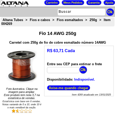
Altana Tubes
>
Fios e cabos
>
Fios esmaltados
>
250g
>
Item
004269
Fio 14 AWG 250g
Carretel com 250g de fio de cobre esmaltado número 14AWG
R$ 63,71 Cada
Entre seu CEP para estimar o frete
Disponibilidade:
Indisponível.
Foto ilustrativa. Clique na
imagem para ampliar.
Este produto tem nota
3,7
na
Item
4269
atualizado em
13/01/2025
estatística de vendas.
Estatística com base em
6
vendas.
Notas variando de
0
a
10
, onde 10 é
o mais vendável da seção.